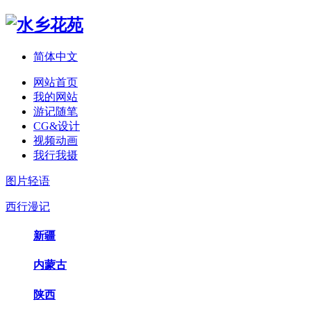
简体中文
网站首页
我的网站
游记随笔
CG&设计
视频动画
我行我摄
图片轻语
西行漫记
新疆
内蒙古
陕西